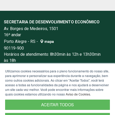
SECRETARIA DE DESENVOLVIMENTO ECONÔMICO
Av. Borges de Medeiros, 1501
16º andar
Porto Alegre - RS -
mapa
90119-900
Horários de atendimento: 8h30min às 12h e 13h30min
às 18h
Fone:
+55(51)3288-1000
Utilizamos cookies necessários para o pleno funcionamento do nosso site,
para aprimorar e personalizar sua experiência durante a navegação, bem
como outros cookies adicionais. Ao clicar em "Aceitar Todos", você terá
acesso a todas as funcionalidades da página e nos ajudará a desenvolver
um site cada vez melhor. Você pode encontrar mais informações sobre
quais cookies estamos utilizando no nosso
Aviso de Cookies
.
ACEITAR TODOS