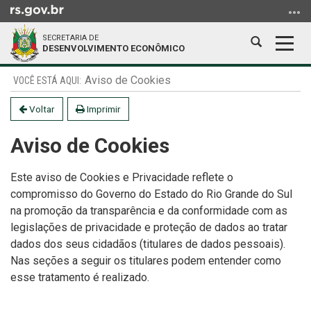
Ir
para
SECRETARIA DE
o
Abrir
Alter
DESENVOLVIMENTO ECONÔMICO
conteúdo
a
a
Ir
Início
busca
nave
Aviso de Cookies
para
do
o
conteúdo
Voltar
Imprimir
menu
Aviso de Cookies
Ir
para
a
Este aviso de Cookies e Privacidade reflete o
busca
compromisso do Governo do Estado do Rio Grande do Sul
na promoção da transparência e da conformidade com as
legislações de privacidade e proteção de dados ao tratar
dados dos seus cidadãos (titulares de dados pessoais).
Nas seções a seguir os titulares podem entender como
esse tratamento é realizado.