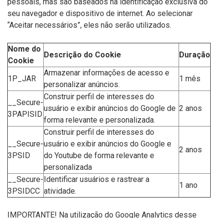
pessoais, mas são baseados na identificação exclusiva do
seu navegador e dispositivo de internet. Ao selecionar
“Aceitar necessários”, eles não serão utilizados.
Nome do
Descrição do Cookie
Duração
Cookie
Armazenar informações de acesso e
1P_JAR
1 mês
personalizar anúncios.
Construir perfil de interesses do
__Secure-
usuário e exibir anúncios do Google de
2 anos
3PAPISID
forma relevante e personalizada.
Construir perfil de interesses do
__Secure-
usuário e exibir anúncios do Google e
2 anos
3PSID
do Youtube de forma relevante e
personalizada
__Secure-
Identificar usuários e rastrear a
1 ano
3PSIDCC
atividade.
IMPORTANTE! Na utilização do Google Analytics desse