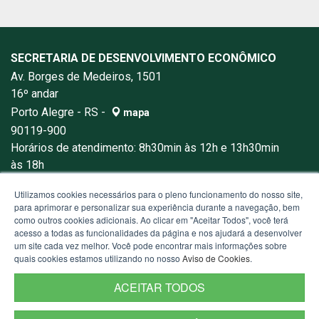
SECRETARIA DE DESENVOLVIMENTO ECONÔMICO
Av. Borges de Medeiros, 1501
16º andar
Porto Alegre - RS -
mapa
90119-900
Horários de atendimento: 8h30min às 12h e 13h30min
às 18h
Fone:
+55(51)3288-1000
Utilizamos cookies necessários para o pleno funcionamento do nosso site,
para aprimorar e personalizar sua experiência durante a navegação, bem
como outros cookies adicionais. Ao clicar em "Aceitar Todos", você terá
acesso a todas as funcionalidades da página e nos ajudará a desenvolver
um site cada vez melhor. Você pode encontrar mais informações sobre
quais cookies estamos utilizando no nosso
Aviso de Cookies
.
ACEITAR TODOS