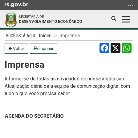
Ir
para
SECRETARIA DE
o
Abrir
Alter
DESENVOLVIMENTO ECONÔMICO
conteúdo
a
a
Ir
Início
busca
nave
Inicial
Imprensa
para
do
Facebook
X
Wh
o
conteúdo
Voltar
Imprimir
menu
Imprensa
Ir
para
a
Informe-se de todas as novidades de nossa instituição.
busca
Atualização diária pela equipe de comunicação digital com
tudo o que você precisa saber.
AGENDA DO SECRETÁRIO