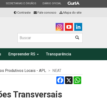
ESTADO
ESTADO
ESTADO
SECRETARIAS E ÓRGÃOS
DIÁRIO OFICIAL
Contraste
Fale conosco
Mapa do site
Buscar
s
Empreender RS
Transparência
jos Produtivos Locais - APL
NEAT
Facebook
X
WhatsApp
ões Transversais