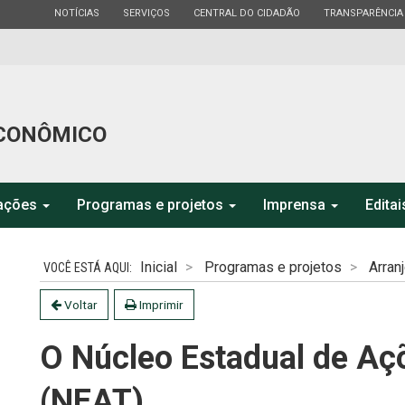
ESTADO
ESTADO
ESTADO
ESTADO
NOTÍCIAS
SERVIÇOS
CENTRAL DO CIDADÃO
TRANSPARÊNCIA
CONÔMICO
mações
Programas e projetos
Imprensa
Editai
Inicial
Programas e projetos
Arran
Voltar
Imprimir
O Núcleo Estadual de Aç
(NEAT)