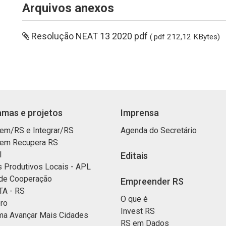
Arquivos anexos
Resolução NEAT 13 2020 pdf
(.pdf 212,12 KBytes)
mas e projetos
Imprensa
em/RS e Integrar/RS
Agenda do Secretário
em Recupera RS
I
Editais
s Produtivos Locais - APL
de Cooperação
Empreender RS
A - RS
O que é
ro
Invest RS
ma Avançar Mais Cidades
RS em Dados