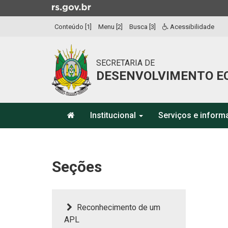
Ir
para
Conteúdo [1]
Menu [2]
Busca [3]
Acessibilidade
o
conteúdo
Ir
SECRETARIA DE
para
DESENVOLVIMENTO E
o
menu
Ir
Início
para
Institucional
Serviços e infor
do
a
menu
Início
busca
do
conteúdo
Seções
Reconhecimento de um
APL