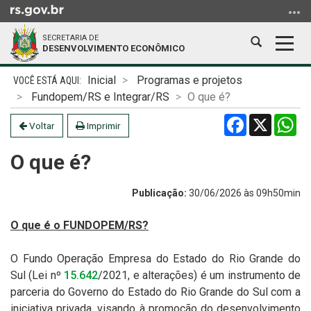
Ir
para
SECRETARIA DE
o
Abrir
Alter
DESENVOLVIMENTO ECONÔMICO
conteúdo
a
a
Ir
Início
busca
nave
Inicial
Programas e projetos
para
do
Fundopem/RS e Integrar/RS
O que é?
o
conteúdo
Facebook
X
Wh
menu
Voltar
Imprimir
Ir
O que é?
para
a
busca
Publicação:
30/06/2026 às 09h50min
O que é o FUNDOPEM/RS?
O Fundo Operação Empresa do Estado do Rio Grande do
Sul (Lei nº
15.642
/2021, e alterações) é um instrumento de
parceria do Governo do Estado do Rio Grande do Sul com a
iniciativa privada, visando à promoção do desenvolvimento