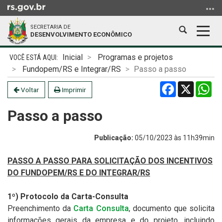
Ir
para
SECRETARIA DE
o
Abrir
Alter
DESENVOLVIMENTO ECONÔMICO
conteúdo
a
a
Ir
Início
busca
nave
Inicial
Programas e projetos
para
do
Fundopem/RS e Integrar/RS
Passo a passo
o
conteúdo
Facebook
X
Wh
menu
Voltar
Imprimir
Ir
Passo a passo
para
a
busca
Publicação:
05/10/2023 às 11h39min
PASSO A PASSO PARA SOLICITAÇÃO DOS INCENTIVOS
DO FUNDOPEM/RS E DO INTEGRAR/RS
1º) Protocolo da Carta-Consulta
Preenchimento da
Carta Consulta
, documento que solicita
informações gerais da empresa e do projeto, incluindo